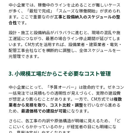
中小企業では、稼働中のラインを止めることが難しいケース
が多く、「最短で完成」「スムーズな稼働開始」が求められ
ます。ここで重要なのが
工事と設備納入のスケジュールの整
合性
です。
設計・施工と設備納品がバラバラに進むと、現場の混乱や施
工遅延につながり、最悪の場合ライン停止期間が延びてしま
います。CM方式を活用すれば、設備業者・建築業者・電気・
配管工事会社などを横断的に調整し、全体スケジュールを一
元管理できます。
3. 小規模工場だからこそ必要なコスト管理
中小企業にとって、「予算オーバー」は致命的です。ゼネコン
一括発注では見積もりの透明性が見えづらく、実際の建設費
が想定より膨らむことがあります。一方で、CM方式では
複数
業者から見積を取り、コスト比較・調整
を行いながら進める
ため、
最適価格での建設が可能
になります。
さらに、各工事の内訳や原価構造が明確に見えるため、「ど
こにいくらかかっているのか」が経営者の目にも明確にな
り、意思決定がしやすくなります。