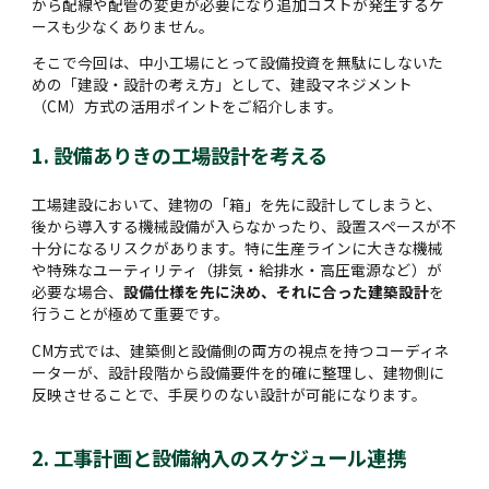
から配線や配管の変更が必要になり追加コストが発生するケ
ースも少なくありません。
そこで今回は、中小工場にとって設備投資を無駄にしないた
めの「建設・設計の考え方」として、建設マネジメント
（CM）方式の活用ポイントをご紹介します。
1. 設備ありきの工場設計を考える
工場建設において、建物の「箱」を先に設計してしまうと、
後から導入する機械設備が入らなかったり、設置スペースが不
十分になるリスクがあります。特に生産ラインに大きな機械
や特殊なユーティリティ（排気・給排水・高圧電源など）が
必要な場合、
設備仕様を先に決め、それに合った建築設計
を
行うことが極めて重要です。
CM方式では、建築側と設備側の両方の視点を持つコーディネ
ーターが、設計段階から設備要件を的確に整理し、建物側に
反映させることで、手戻りのない設計が可能になります。
2. 工事計画と設備納入のスケジュール連携