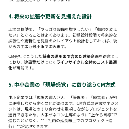
4. 将来の拡張や更新を見据えた設計
工場の稼働後、「やっぱり設備を増やしたい」「動線を変え
たい」となることはよくあります。初期設計段階で将来的な
拡張性や更新性を見据えたレイアウト設計をしておけば、後
からの工事も最小限で済みます。
CM会社はこうした
将来の運用まで含めた建築企画
を得意とし
ており、建設費だけでなく
ライフサイクル全体のコスト最適
化
が可能です。
5. 中小企業の「現場感覚」に寄り添うCM方式
中小企業では「現場の職人さん」「管理者」「経営者」が密
に連携しながら動く文化があります。CM方式の建設マネジメ
ントは、現場とのすり合わせを重視しながらプロジェクトを
進行できるため、大手ゼネコン主導のように“上から目線”で
進むことがなく、**「社内の延長線上でのプロジェクト進
行」**が実現できます。