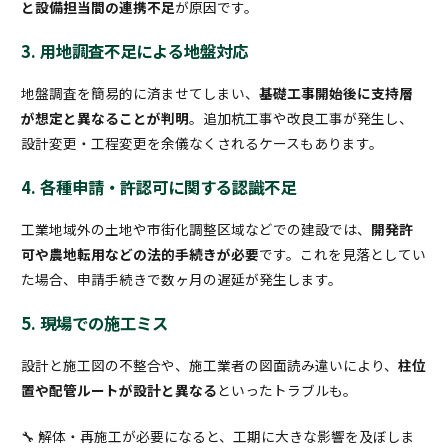
と設備担当間の連携不足
が原因です。
3. 用地調査不足による地盤対応
地盤調査を簡易的に済ませてしまい、
基礎工事開始後に支持層
が想定と異なることが判明
。追加杭工事や改良工事が発生し、
設計変更・工程変更を余儀なくされるケースもあります。
4. 各種申請・許認可に関する認識不足
工業地域外の土地や市街化調整区域などでの建設では、
開発許
可や農地転用などの法的手続きが必要
です。これを見落としてい
た場合、申請手続きで数ヶ月の遅延が発生します。
5. 現場での施工ミス
設計と施工図の不整合や、施工業者の図面読み違いにより、
柱位
置や配管ルートが設計と異なる
といったトラブルも。
🔧 解体・再施工が必要になると、工期に大きな影響を及ぼしま