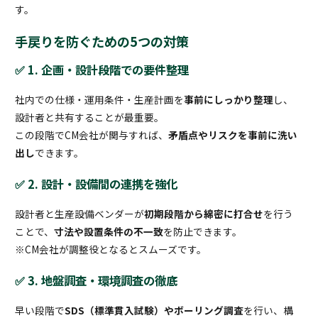
す。
手戻りを防ぐための5つの対策
✅ 1. 企画・設計段階での要件整理
社内での仕様・運用条件・生産計画を
事前にしっかり整理
し、
設計者と共有することが最重要。
この段階でCM会社が関与すれば、
矛盾点やリスクを事前に洗い
出し
できます。
✅ 2. 設計・設備間の連携を強化
設計者と生産設備ベンダーが
初期段階から綿密に打合せ
を行う
ことで、
寸法や設置条件の不一致
を防止できます。
※CM会社が調整役となるとスムーズです。
✅ 3. 地盤調査・環境調査の徹底
早い段階で
SDS（標準貫入試験）やボーリング調査
を行い、構