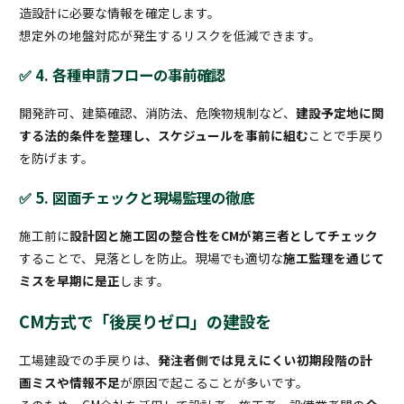
造設計に必要な情報を確定します。
想定外の地盤対応が発生するリスクを低減できます。
✅ 4. 各種申請フローの事前確認
開発許可、建築確認、消防法、危険物規制など、
建設予定地に関
する法的条件を整理し、スケジュールを事前に組む
ことで手戻り
を防げます。
✅ 5. 図面チェックと現場監理の徹底
施工前に
設計図と施工図の整合性をCMが第三者としてチェック
することで、見落としを防止。現場でも適切な
施工監理を通じて
ミスを早期に是正
します。
CM方式で「後戻りゼロ」の建設を
工場建設での手戻りは、
発注者側では見えにくい初期段階の計
画ミスや情報不足
が原因で起こることが多いです。