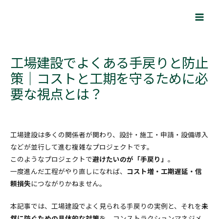
内
Post
Main
容
navigation
Men
を
ス
キ
工場建設でよくある手戻りと防止
ッ
策｜コストと工期を守るために必
プ
要な視点とは？
工場建設は多くの関係者が関わり、設計・施工・申請・設備導入
などが並行して進む複雑なプロジェクトです。
このようなプロジェクトで
避けたいのが「手戻り」
。
一度進んだ工程がやり直しになれば、
コスト増・工期遅延・信
頼損失
につながりかねません。
本記事では、工場建設でよく見られる手戻りの実例と、それを
未
然に防ぐための具体的な対策
を、コンストラクションマネジメ