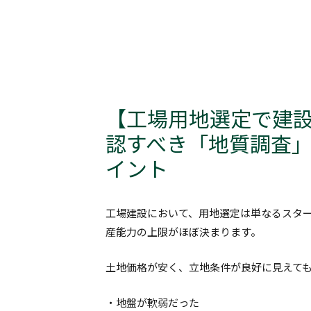
内
Post
容
navigation
を
ス
キ
ッ
【工場用地選定で建設
プ
認すべき「地質調査
イント
工場建設において、用地選定は単なるスタ
産能力の上限がほぼ決まります。
土地価格が安く、立地条件が良好に見えて
・地盤が軟弱だった