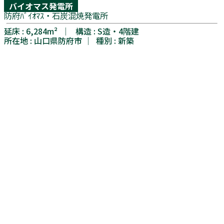
バイオマス発電所
防府ﾊﾞｲｵﾏｽ・石炭混焼発電所
延床 : 6,284m² │ 構造 : S造・4階建
所在地 : 山口県防府市 │ 種別 : 新築