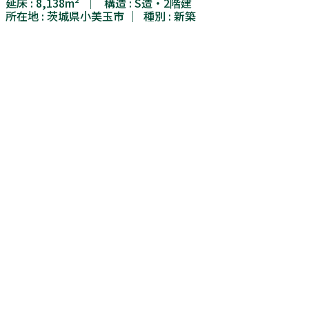
延床 : 8,138m² │ 構造 : S造・2階建
所在地 : 茨城県小美玉市 │ 種別 : 新築