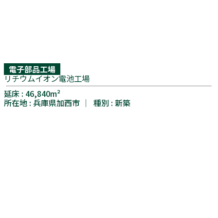
電⼦部品⼯場
リチウムイオン電池工場
延床 : 46,840m²
所在地 : 兵庫県加西市 │ 種別 : 新築