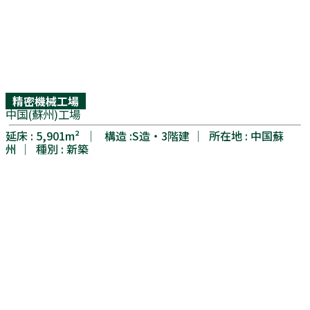
精密機械工場
中国(蘇州)工場
延床 : 5,901m² │ 構造 :S造・3階建 │ 所在地 : 中国蘇
州 │ 種別 : 新築