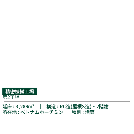
精密機械工場
第2工場
延床 : 3,289m² │ 構造 : RC造(屋根S造)・2階建
所在地 : ベトナムホーチミン │ 種別 : 増築