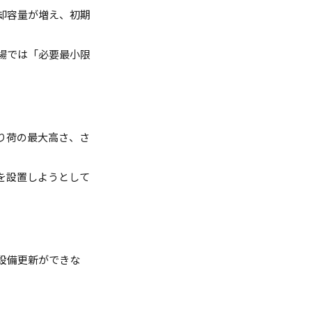
却容量が増え、初期
場では「必要最小限
り荷の最大高さ、さ
を設置しようとして
設備更新ができな