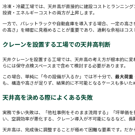
冷凍・冷蔵工場では、天井高が直接的に建設コストとランニング
投資・エネルギーコストの両方が上昇します。
一方で、パレットラックや自動倉庫を導入する場合、一定の高さ
の高さ」を精密に見極めることが重要であり、過剰な余裕はコス
クレーンを設置する工場での天井高判断
天井クレーンを設置する工場では、天井高の考え方が根本的に変
らには保守点検スペースまで含めて検討する必要があります。
この場合、単純に「今の設備が入るか」では不十分で、
最大荷重
も、構造や高さが足りず、結果的に不可能となるケースも多いた
天井高を決める際によくある失敗
実務で多い失敗は、「他社事例をそのまま流用する」「坪単価を
い、空調効率が悪化する、クレーン導入が不可能になるなど、長
天井高は、完成後に調整することが極めて困難な要素です。だか