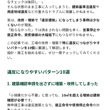
なチェックは後回し…」
そんな状態のまま工事に入ってしまうと、
建築基準法違反
や
用途地域違反
などの重大なトラブルに発展しかねません。
実は、
改修・増築で「違反建築」になってしまう事例は少な
くない
のが現実。
「知らなかった」では済まされない問題も多く、
営業停止や
是正命令、資産価値の大幅低下
にもつながりかねません。
この記事では、工場の改修・増築で
特に違反につながりやす
いパターンを10個
に厳選して解説します。
設計・施工を始める前に、ぜひ一度チェックしてみてくださ
い。
違反になりやすいパターン10選
1. 建築確認申請を出さずに増築・改修してしまった
「小規模だから不要」と思っても、
10㎡を超える増築は建築
確認が必要
です。
無申請工事は違反建築となり、
是正命令や使用停止命令
の対
象になることも。