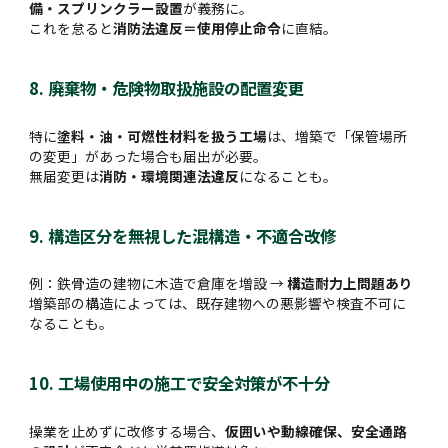
備・スプリンクラー設置
が義務に。
これを怠ると
消防法違反＝使用停止命令
に直結。
8. 廃棄物・危険物取扱施設の配置変更
特に
塗料・油・可燃性材料を扱う工場
は、増築で「保管場所
の変更」があった場合も届出が必要。
無届変更は
消防・環境関連法違反
になることも。
9. 構造区分を無視した混構造・不適合改修
例：鉄骨造の建物に木造で倉庫を増設 →
構造耐力上問題あり
増築部の構造によっては、既存建物への悪影響や検査不可に
なることも。
10. 工場使用中の施工で安全対策が不十分
操業を止めずに改修する場合、
仮囲いや動線確保、安全通路