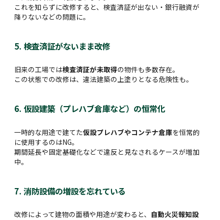
これを知らずに改修すると、検査済証が出ない・銀行融資が
降りないなどの問題に。
5. 検査済証がないまま改修
旧来の工場では
検査済証が未取得
の物件も多数存在。
この状態での改修は、違法建築の上塗りとなる危険性も。
6. 仮設建築（プレハブ倉庫など）の恒常化
一時的な用途で建てた
仮設プレハブやコンテナ倉庫
を恒常的
に使用するのはNG。
期間延長や固定基礎化などで違反と見なされるケースが増加
中。
7. 消防設備の増設を忘れている
改修によって建物の面積や用途が変わると、
自動火災報知設