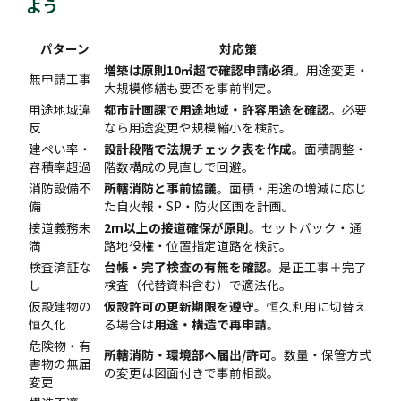
よう
パターン
対応策
増築は原則10㎡超で確認申請必須
。用途変更・
無申請工事
大規模修繕も要否を事前判定。
用途地域違
都市計画課で用途地域・許容用途を確認
。必要
反
なら用途変更や規模縮小を検討。
建ぺい率・
設計段階で法規チェック表を作成
。面積調整・
容積率超過
階数構成の見直しで回避。
消防設備不
所轄消防と事前協議
。面積・用途の増減に応じ
備
た自火報・SP・防火区画を計画。
接道義務未
2m以上の接道確保が原則
。セットバック・通
満
路地役権・位置指定道路を検討。
検査済証な
台帳・完了検査の有無を確認
。是正工事＋完了
し
検査（代替資料含む）で適法化。
仮設建物の
仮設許可の更新期限を遵守
。恒久利用に切替え
恒久化
る場合は
用途・構造で再申請
。
危険物・有
所轄消防・環境部へ届出/許可
。数量・保管方式
害物の無届
の変更は図面付きで事前相談。
変更