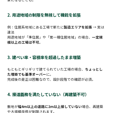
2. 用途地域の制限を無視して機能を拡張
例：住居系地域にある工場で新たに
製造エリアを拡張
→ 実は
違法
用途地域が「準住居」や「第一種住居地域」の場合、
一定規
模以上の工場は不可
。
3. 建ぺい率・容積率を超過したまま増築
もともとギリギリで建てられていた工場の場合、
ちょっとし
た増築でも基準オーバー
に。
完成後の是正は困難なので、設計段階での確認が必須。
4. 接道義務を満たしていない（再建築不可）
敷地が
幅4m以上の道路に2m以上接していない
場合、再建築
や大規模改修が制限されます。