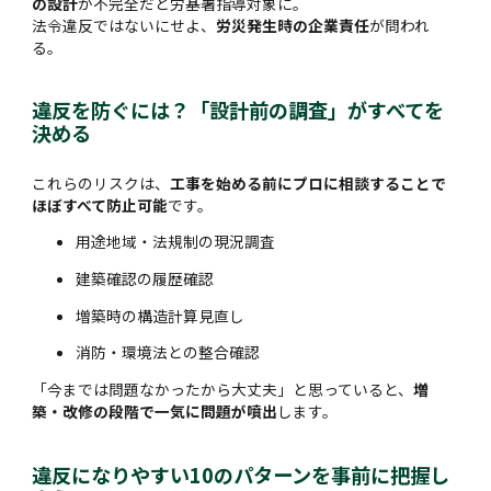
の設計
が不完全だと労基署指導対象に。
法令違反ではないにせよ、
労災発生時の企業責任
が問われ
る。
違反を防ぐには？「設計前の調査」がすべてを
決める
これらのリスクは、
工事を始める前にプロに相談することで
ほぼすべて防止可能
です。
用途地域・法規制の現況調査
建築確認の履歴確認
増築時の構造計算見直し
消防・環境法との整合確認
「今までは問題なかったから大丈夫」と思っていると、
増
築・改修の段階で一気に問題が噴出
します。
違反になりやすい10のパターンを事前に把握し