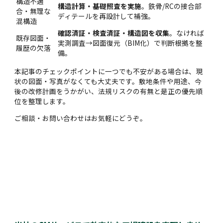
構造不適
構造計算・基礎照査を実施
。鉄骨/RCの接合部
合・無理な
ディテールを再設計して補強。
混構造
確認済証・検査済証・構造図を収集
。なければ
既存図面・
実測調査→図面復元（BIM化）で判断根拠を整
履歴の欠落
備。
本記事のチェックポイントに一つでも不安がある場合は、現
状の図面・写真がなくても大丈夫です。敷地条件や用途、今
後の改修計画をうかがい、法規リスクの有無と是正の優先順
位を整理します。
ご相談・お問い合わせはお気軽にどうぞ。