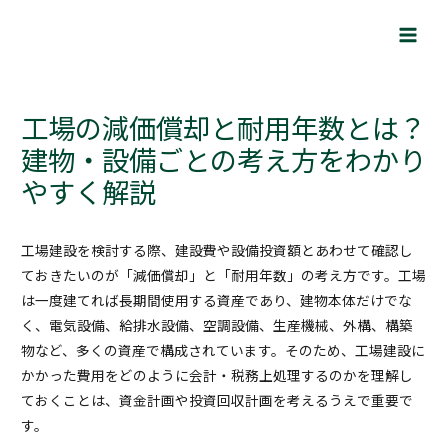
内
Post
Main
容
navigation
Men
を
ス
キ
工場の減価償却と耐用年数とは？
ッ
建物・設備ごとの考え方をわかり
プ
やすく解説
工場建設を検討する際、建設費や設備投資額とあわせて確認し
ておきたいのが「減価償却」と「耐用年数」の考え方です。工場
は一度建てれば長期間使用する資産であり、建物本体だけでな
く、電気設備、給排水設備、空調設備、生産機械、外構、構築
物など、多くの資産で構成されています。そのため、工場建設に
かかった費用をどのように会計・税務上処理するのかを理解し
ておくことは、資金計画や投資回収計画を考えるうえで重要で
す。