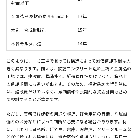
4mm以下
金属造 骨格材の肉厚3mm以下
17年
木造・合成樹脂造
15年
木骨モルタル造
14年
このように、同じ工場であっても構造によって減価償却期間は大
きく異なります。例えば、鉄筋コンクリート造の工場と金属造の
工場では、建設費、構造性能、維持管理性だけでなく、税務上
の償却期間にも違いが出ます。そのため、構造選定を行う際に
は、建設費だけではなく、減価償却や長期的な資金計画も含め
て検討することが重要です。
ただし、実務では建物の用途や構造、複合用途の有無、附属設
備との区分などによって判断が必要になる場合があります。特
に、工場内に事務所、研究室、倉庫、冷蔵庫、クリーンルームな
どが併設される場合には、資産区分や償却方法について税理士