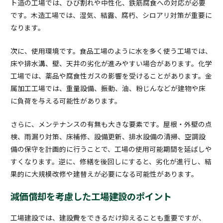
ト造の工場では、ひび割れや中性化、鉄筋腐食への対応が必要
です。木造工場では、湿気、結露、腐朽、シロアリ対策が重要に
なります。
次に、使用環境です。食品工場のように水を多く使う工場では、
床や排水溝、壁、天井の劣化が進みやすい場合があります。化学
工場では、薬品や腐食性ガスの影響を受けることがあります。金
属加工工場では、重量設備、振動、油、粉じんなどが建物や床
に負荷を与える可能性があります。
さらに、メンテナンスの有無も大きな要素です。屋根・外壁の点
検、雨漏り対策、床補修、設備更新、排水設備の清掃、空調設
備の保守を計画的に行うことで、工場の使用可能期間を延ばしや
すくなります。逆に、修繕を後回しにすると、劣化が進行し、結
果的に大規模改修や建替えが必要になる可能性があります。
減価償却を考慮した工場建設のポイント
工場建設では、建設費をできるだけ抑えることも重要ですが、