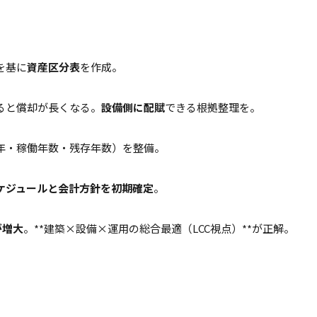
を基に
資産区分表
を作成。
ると償却が長くなる。
設備側に配賦
できる根拠整理を。
年・稼働年数・残存年数）を整備。
ケジュールと会計方針を初期確定
。
が増大
。**建築×設備×運用の総合最適（LCC視点）**が正解。