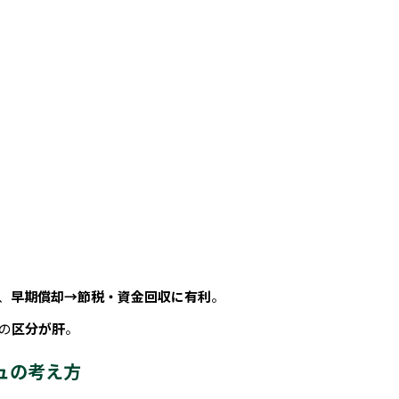
、
早期償却→節税・資金回収に有利
。
の
区分が肝
。
ュの考え方