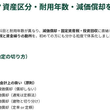
？資産区分・耐用年数・減価償却
科目と耐用年数が異なり、
減価償却・固定資産税・投資回収
に直結
税と資金繰りの勘所
を、初めての方にも分かる粒度で体系化しまし
勘定の切り方）
会計上の扱い（原則）
減価償却（償却しない）
価償却（通常は定額法）
価償却（建物と切り分け）
価償却（定率 or 定額）