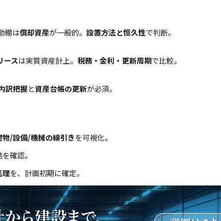
動棚は
償却資産
が一般的。
設置方法と恒久性
で判断。
リース
は実質資産計上。
税務・金利・更新周期
で比較。
内訳把握
と
資産台帳の更新
が必須。
建物/設備/機械の線引き
を可視化。
地を確認。
処理
を、計画初期に確定。