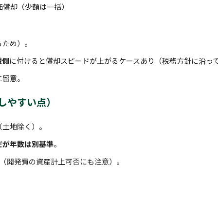
価償却（少額は一括）
るため）。
械側
に付けると償却スピードが上がるケースあり（税務方針に沿っ
に留意。
同しやすい点）
（土地除く）。
だが年数は別基準
。
（開発費の資産計上可否にも注意）。