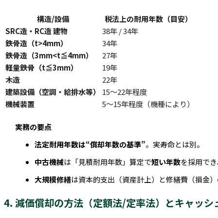
構造/設備
税法上の耐用年数（目安）
SRC造・RC造 建物
38年 / 34年
鉄骨造（t>4mm）
34年
鉄骨造（3mm<t≦4mm）
27年
軽量鉄骨（t≦3mm）
19年
木造
22年
建築設備（空調・給排水等）
15〜22年程度
機械装置
5〜15年程度（機種により）
実務の要点
法定耐用年数は“償却年数の基準”
。実寿命とは別。
中古機械
は「見積耐用年数」算定で
短い年数
を採用でき
大規模修繕
は資本的支出（資産計上）と修繕費（損金）
4. 減価償却の方法（定額法/定率法）とキャッシ