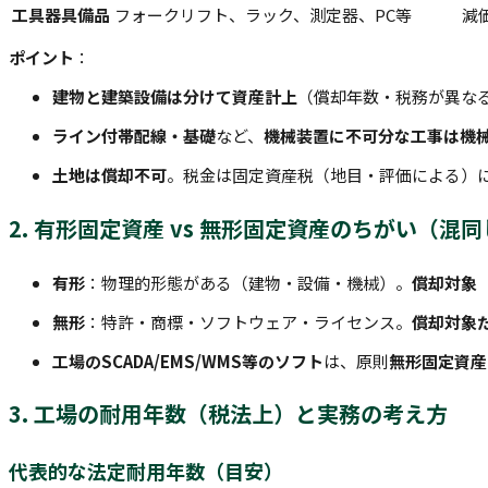
工具器具備品
フォークリフト、ラック、測定器、PC等
減
ポイント
：
建物と建築設備は分けて資産計上
（償却年数・税務が異な
ライン付帯配線・基礎
など、
機械装置に不可分な工事は機
土地は償却不可
。税金は固定資産税（地目・評価による）
2. 有形固定資産 vs 無形固定資産のちがい（混
有形
：物理的形態がある（建物・設備・機械）。
償却対象
無形
：特許・商標・ソフトウェア・ライセンス。
償却対象
工場のSCADA/EMS/WMS等のソフト
は、原則
無形固定資産
3. 工場の耐用年数（税法上）と実務の考え方
代表的な法定耐用年数（目安）