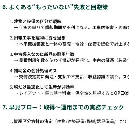
6. よくある“もったいない”失敗と回避策
建物と設備の区分が曖昧
→ 仕訳の誤りで
償却期間が不利
になる。
工事内訳書・図面
附帯工事を建物に寄せ過ぎ
→ 本来
機械装置と一体
の基礎・電源・配管を建物で計上す
中古導入なのに新品の耐用年数
→
見積耐用年数
を使わず償却が長期化。
中古の証憑
（製造
補助金の会計処理ミス
→
交付決定前に発注・支払
で不支給／
収益認識
の誤り。
ス
税だけ最適化して生産が非効率
→ レイアウト・電力基本料金・保全性を無視すると
OPEX
7. 早見フロー：取得〜運用までの実務チェック
資産区分方針の決定
（建物/建築設備/機械/器具備品/土地）