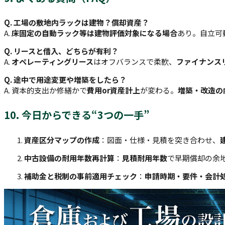
Q. 工場の敷地内ラックは建物？償却資産？
A.
床固定の自動ラック等は建物評価対象になる場合
あり。自立可
Q. リースと借入、どちらが有利？
A.
オペレーティングリース
はオフバランスで柔軟、
ファイナンス
Q. 途中で用途変更や増築をしたら？
A. 資本的支出か修繕かで
費用or資産計上
が変わる。
増築・改造の
10. 今日からできる“3つの一手”
資産区分マップの作成
：図面・仕様・見積を突き合わせ、
中古設備の耐用年数再計算
：
見積耐用年数
で早期償却の余
補助金と税制の事前適用チェック
：
申請時期・要件・会計