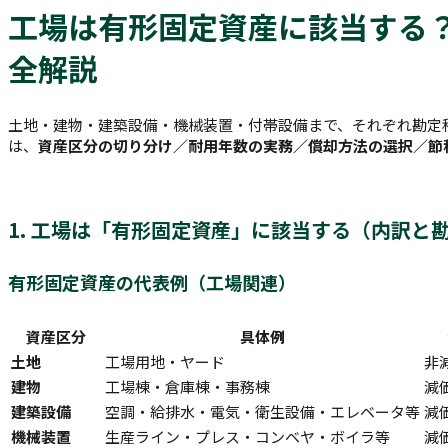
工場は有形固定資産に該当する
全解説
土地・建物・建築設備・機械装置・付帯設備まで、それぞれ勘定
は、
資産区分の切り分け／耐用年数の実務／償却方法の選択／節
1. 工場は「有形固定資産」に該当する（内訳と
有形固定資産の代表例（工場関連）
資産区分
具体例
土地
工場用地・ヤード
非
建物
工場棟・倉庫棟・事務棟
減
建築設備
空調・給排水・電気・衛生設備・エレベータ等
減
機械装置
生産ライン・プレス・コンベヤ・ボイラ等
減