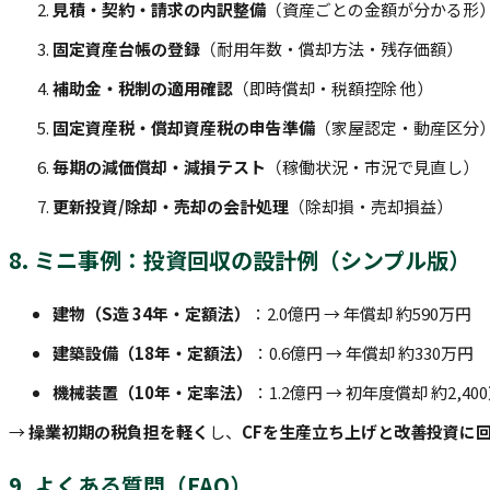
見積・契約・請求の内訳整備
（資産ごとの金額が分かる形
固定資産台帳の登録
（耐用年数・償却方法・残存価額）
補助金・税制の適用確認
（即時償却・税額控除 他）
固定資産税・償却資産税の申告準備
（家屋認定・動産区分
毎期の減価償却・減損テスト
（稼働状況・市況で見直し）
更新投資/除却・売却の会計処理
（除却損・売却損益）
8. ミニ事例：投資回収の設計例（シンプル版）
建物（S造 34年・定額法）
：2.0億円 → 年償却 約590万円
建築設備（18年・定額法）
：0.6億円 → 年償却 約330万円
機械装置（10年・定率法）
：1.2億円 → 初年度償却 約2,
→
操業初期の税負担を軽く
し、
CFを生産立ち上げと改善投資に
9. よくある質問（FAQ）