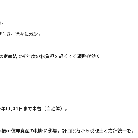
ら。
備向き。徐々に減少。
は定率法
で初年度の税負担を軽くする戦略が効く。
ー。
。
毎年1月31日まで申告
（自治体）。
評価or償却資産
の判断に影響。計画段階から税理士と方針統一を。