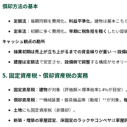
償却方法の基本
定額法
：毎期同額を費用化。
利益平準化
。建物は基本こち
定率法
：初期に多く費用化。
早期に税負担を軽く
したい設
キャッシュ観点の勘所
操業初期は売上が立ち上がるまでの資金繰りが重い
→
設備
建屋は定額法
で安定させ、
設備側で調整
する構成がセオリ
5. 固定資産税・償却資産税の実務
固定資産税
：
建物
が対象（評価額×標準税率1.4％が目安）
償却資産税
：**機械装置・器具備品等（動産）**が対象。
土地
にも固定資産税（非償却）。
新築・増築の家屋認定
、
床固定のラックやコンベヤ
は
家屋