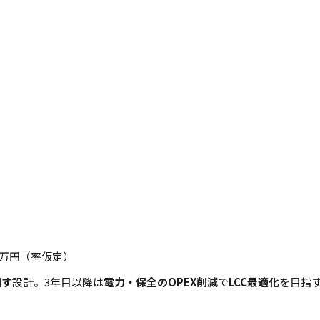
）
）
400万円（率仮定）
回す
設計。3年目以降は
電力・保全のOPEX削減
で
LCC最適化
を目指