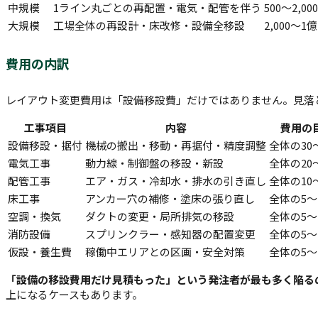
中規模
1ライン丸ごとの再配置・電気・配管を伴う
500〜2,0
大規模
工場全体の再設計・床改修・設備全移設
2,000〜
費用の内訳
レイアウト変更費用は「設備移設費」だけではありません。見落
工事項目
内容
費用の
設備移設・据付
機械の搬出・移動・再据付・精度調整
全体の30
電気工事
動力線・制御盤の移設・新設
全体の20
配管工事
エア・ガス・冷却水・排水の引き直し
全体の10
床工事
アンカー穴の補修・塗床の張り直し
全体の5〜
空調・換気
ダクトの変更・局所排気の移設
全体の5〜
消防設備
スプリンクラー・感知器の配置変更
全体の5〜
仮設・養生費
稼働中エリアとの区画・安全対策
全体の5〜
「設備の移設費用だけ見積もった」という発注者が最も多く陥る
上になるケースもあります。