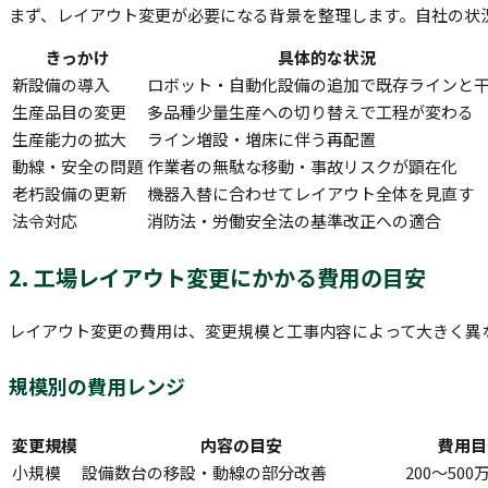
まず、レイアウト変更が必要になる背景を整理します。自社の状
きっかけ
具体的な状況
新設備の導入
ロボット・自動化設備の追加で既存ラインと
生産品目の変更
多品種少量生産への切り替えで工程が変わる
生産能力の拡大
ライン増設・増床に伴う再配置
動線・安全の問題
作業者の無駄な移動・事故リスクが顕在化
老朽設備の更新
機器入替に合わせてレイアウト全体を見直す
法令対応
消防法・労働安全法の基準改正への適合
2. 工場レイアウト変更にかかる費用の目安
レイアウト変更の費用は、変更規模と工事内容によって大きく異
規模別の費用レンジ
変更規模
内容の目安
費用目
小規模
設備数台の移設・動線の部分改善
200〜500