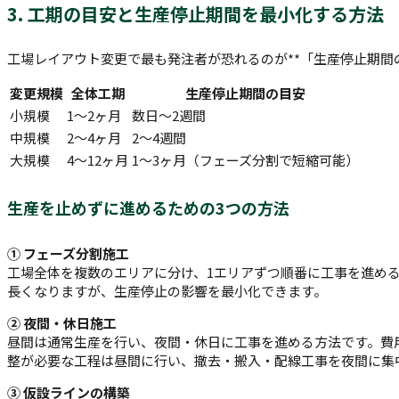
3. 工期の目安と生産停止期間を最小化する方法
工場レイアウト変更で最も発注者が恐れるのが**「生産停止期間
変更規模
全体工期
生産停止期間の目安
小規模
1〜2ヶ月
数日〜2週間
中規模
2〜4ヶ月
2〜4週間
大規模
4〜12ヶ月
1〜3ヶ月（フェーズ分割で短縮可能）
生産を止めずに進めるための3つの方法
① フェーズ分割施工
工場全体を複数のエリアに分け、1エリアずつ順番に工事を進め
長くなりますが、生産停止の影響を最小化できます。
② 夜間・休日施工
昼間は通常生産を行い、夜間・休日に工事を進める方法です。費
整が必要な工程は昼間に行い、撤去・搬入・配線工事を夜間に集
③ 仮設ラインの構築