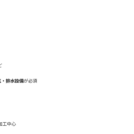
ど
気・排水設備
が必須
加工中心