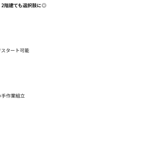
、
2階建ても選択肢に◎
でスタート可能
の手作業組立