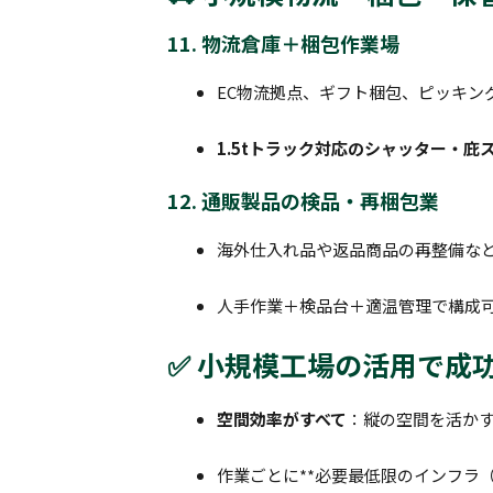
11. 物流倉庫＋梱包作業場
EC物流拠点、ギフト梱包、ピッキン
1.5tトラック対応のシャッター・庇
12. 通販製品の検品・再梱包業
海外仕入れ品や返品商品の再整備な
人手作業＋検品台＋適温管理で構成
✅ 小規模工場の活用で成
空間効率がすべて
：縦の空間を活か
作業ごとに**必要最低限のインフラ