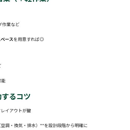
グ作業など
スペース
を用意すれば◎
ど
可能
功するコツ
すレイアウトが鍵
（空調・換気・排水）**を設計段階から明確に