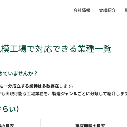
会社情報
実績紹介
規模工場で対応できる業種一覧
めていませんか？
でも十分成立する業種は多数存在
します。
でも実現可能な工場業種を、
製造ジャンルごとに分類して紹介
しま
さらい）
積の目安
延床面積の目安