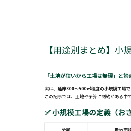
内
Post
容
navigation
を
ス
キ
ッ
【用途別まとめ】小
プ
「土地が狭いから工場は無理」と諦
実は、
延床300〜500㎡程度の小規模工場
この記事では、土地や予算に制約がある中
✅ 小規模工場の定義（お
分類
敷地面