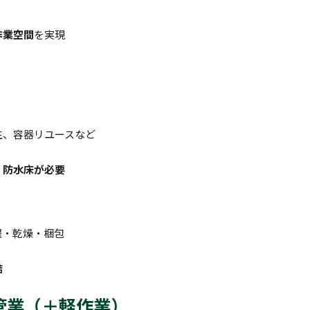
作業空間
を実現
生、容器リユースなど
・防水床が必要
濯・乾燥・梱包
結
保管業（＋軽作業）