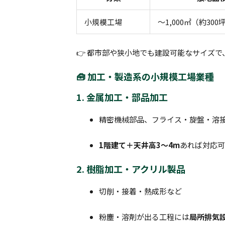
小規模工場
～1,000㎡（約30
👉 都市部や狭小地でも建設可能なサイズで
🧰 加工・製造系の小規模工場業種
1. 金属加工・部品加工
精密機械部品、フライス・旋盤・溶
1階建て＋天井高3〜4m
あれば対応
2. 樹脂加工・アクリル製品
切削・接着・熱成形など
粉塵・溶剤が出る工程には
局所排気