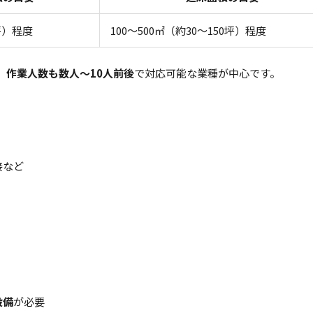
0坪）程度
100～500㎡（約30～150坪）程度
、
作業人数も数人～10人前後
で対応可能な業種が中心です。
接など
可
設備
が必要