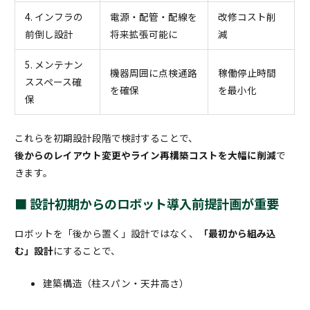
4. インフラの
電源・配管・配線を
改修コスト削
前倒し設計
将来拡張可能に
減
5. メンテナン
機器周囲に点検通路
稼働停止時間
ススペース確
を確保
を最小化
保
これらを初期設計段階で検討することで、
後からのレイアウト変更やライン再構築コストを大幅に削減
で
きます。
■ 設計初期からのロボット導入前提計画が重要
ロボットを「後から置く」設計ではなく、
「最初から組み込
む」設計
にすることで、
建築構造（柱スパン・天井高さ）