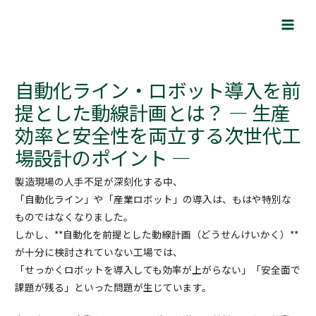
内
Post
Main
容
navigation
Men
を
ス
キ
自動化ライン・ロボット導入を前
ッ
提とした動線計画とは？ ― 生産
プ
効率と安全性を両立する次世代工
場設計のポイント ―
製造現場の人手不足が深刻化する中、
「自動化ライン」や「産業ロボット」の導入は、もはや特別な
ものではなくなりました。
しかし、**自動化を前提とした動線計画（どうせんけいかく）**
が十分に検討されていない工場では、
「せっかくロボットを導入しても効率が上がらない」「安全面で
課題が残る」といった問題が生じています。