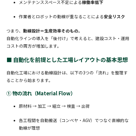
メンテナンススペース不足による
稼働率低下
作業者とロボットの動線が重なることによる
安全リスク
つまり、
動線設計＝生産効率そのもの
。
自動化ラインの導入を「後付け」で考えると、建設コスト・運用
コストの両方が増加します。
■ 自動化を前提とした工場レイアウトの基本思想
自動化工場における動線設計は、以下の3つの「流れ」を整理す
ることから始まります。
① 物の流れ（Material Flow）
原材料 → 加工 → 組立 → 検査 → 出荷
各工程間を自動搬送（コンベヤ・AGV）でつなぐ直線的な
動線が理想