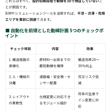
これらはすべて、
設計初期段階で動線を3Dで検証していない
こ
とが原因です。
BIMやシミュレーションツールを活用すれば、
干渉・渋滞・危険
エリアを事前に回避
できます。
■ 自動化を前提とした動線計画 5つのチェックポ
イント
チェック項目
内容
効果
1. 搬送経路の
原材料〜出荷までの
搬送効率20〜
直線化
最短動線を確保
30％向上
2. 人・機械の
通路幅・安全柵・セ
労災リスク低
分離
ンサー配置
減
将来の生産ラ
3. レイアウト
仕様変更に対応でき
イン変更に対
の柔軟性
るモジュール設計
応