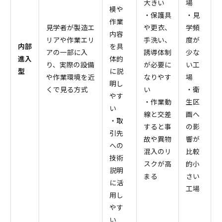
大きい
場
模や
・保護具
・見
作業
見学者が製造エ
や更衣、
学頻
内容
リアや作業エリ
手洗い、
度が
内部
を具
アの一部に入
誘導体制
少な
進入
体的
り、実際の設備
が必要に
い工
型
に説
や作業環境を近
なりやす
場
明し
くで見る方式
い
・衛
やす
・作業動
生区
い
線と交差
画へ
・取
すると事
の影
引先
故や異物
響が
への
混入のリ
比較
技術
スクが高
的小
説明
まる
さい
に活
工場
用し
やす
い