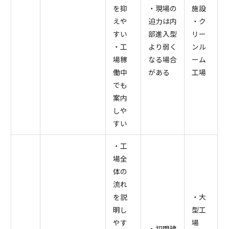
を抑
・現場の
施設
えや
迫力は内
・ク
すい
部進入型
リー
・工
より弱く
ンル
場稼
なる場合
ーム
働中
がある
工場
でも
案内
しや
すい
・工
場全
体の
流れ
を説
・大
明し
型工
やす
場
・初期建