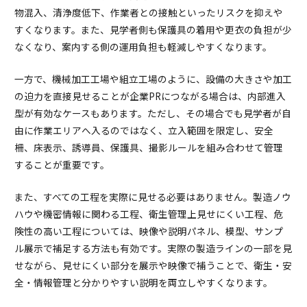
物混入、清浄度低下、作業者との接触といったリスクを抑えや
すくなります。また、見学者側も保護具の着用や更衣の負担が少
なくなり、案内する側の運用負担も軽減しやすくなります。
一方で、機械加工工場や組立工場のように、設備の大きさや加工
の迫力を直接見せることが企業PRにつながる場合は、内部進入
型が有効なケースもあります。ただし、その場合でも見学者が自
由に作業エリアへ入るのではなく、立入範囲を限定し、安全
柵、床表示、誘導員、保護具、撮影ルールを組み合わせて管理
することが重要です。
また、すべての工程を実際に見せる必要はありません。製造ノウ
ハウや機密情報に関わる工程、衛生管理上見せにくい工程、危
険性の高い工程については、映像や説明パネル、模型、サンプ
ル展示で補足する方法も有効です。実際の製造ラインの一部を見
せながら、見せにくい部分を展示や映像で補うことで、衛生・安
全・情報管理と分かりやすい説明を両立しやすくなります。