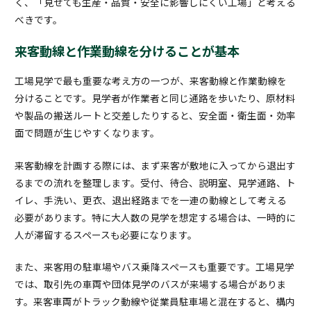
く、「見せても生産・品質・安全に影響しにくい工場」と考える
べきです。
来客動線と作業動線を分けることが基本
工場見学で最も重要な考え方の一つが、来客動線と作業動線を
分けることです。見学者が作業者と同じ通路を歩いたり、原材料
や製品の搬送ルートと交差したりすると、安全面・衛生面・効率
面で問題が生じやすくなります。
来客動線を計画する際には、まず来客が敷地に入ってから退出す
るまでの流れを整理します。受付、待合、説明室、見学通路、ト
イレ、手洗い、更衣、退出経路までを一連の動線として考える
必要があります。特に大人数の見学を想定する場合は、一時的に
人が滞留するスペースも必要になります。
また、来客用の駐車場やバス乗降スペースも重要です。工場見学
では、取引先の車両や団体見学のバスが来場する場合がありま
す。来客車両がトラック動線や従業員駐車場と混在すると、構内