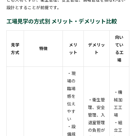
設計とすることが前提です。
工場見学の方式別 メリット・デメリット比較
向い
見学
メリ
デメリッ
てい
特徴
方式
ット
ト
る工
場
・現
場の
臨場
・機
感を
・衛生管
械加
伝え
理、安全
工工
やす
管理、入
場
い
退室管理
・組
・設
の負担が
立工
備規