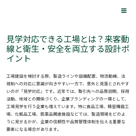
内
Post
Main
容
navigation
Men
を
ス
キ
見学対応できる工場とは？来客動
ッ
線と衛生・安全を両立する設計ポ
プ
イント
工場建設を検討する際、製造ラインや設備配置、物流動線、法
規制への対応に意識が向きやすい一方で、意外と見落とされやす
いのが「見学対応」です。近年では、取引先への品質説明、採用
活動、地域との関係づくり、企業ブランディングの一環として、
工場見学を行う企業も増えています。特に食品工場、精密機器工
場、化粧品工場、医薬品関連施設などでは、製造現場をどのよ
うに見せるかが、企業の信頼性や品質管理体制を伝える重要な
要素になる場合があります。