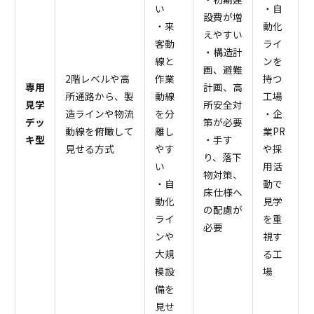
い
・自
設費が増
・来
動化
えやすい
客動
ライ
・構造計
線と
ンを
画、避難
2階レベルや高
作業
持つ
専用
計画、高
所通路から、製
動線
工場
見学
所安全対
造ラインや物流
を分
・企
デッ
策が必要
動線を俯瞰して
離し
業PR
キ型
・手す
見せる方式
やす
や採
り、落下
い
用活
物対策、
・自
動で
床仕様へ
動化
見学
の配慮が
ライ
を重
必要
ンや
視す
大規
る工
模設
場
備を
見せ