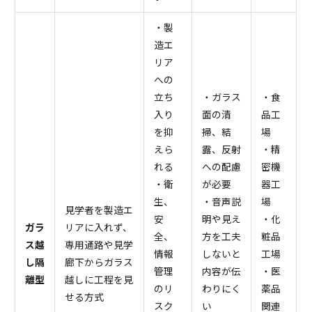
・製
造エ
リア
への
立ち
・ガラス
・食
入り
面の清
品工
を抑
掃、結
場
えら
露、反射
・精
れる
への配慮
密機
・衛
が必要
器工
生、
・音声説
場
見学者を製造エ
安
明や見え
・化
ガラ
リアに入れず、
全、
方を工夫
粧品
ス越
専用通路や見学
情報
しないと
工場
し隔
廊下からガラス
管理
内容が伝
・医
離型
越しに工程を見
のリ
わりにく
薬品
せる方式
スク
い
関連