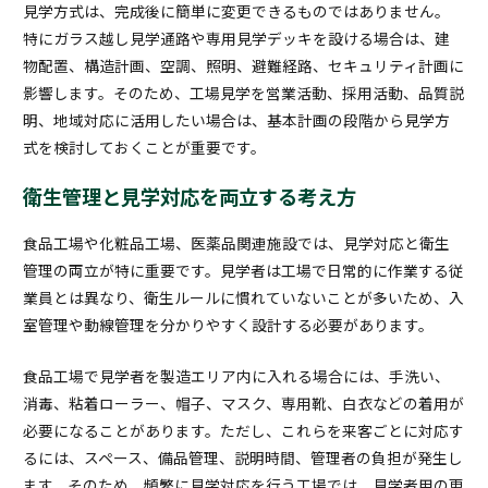
見学方式は、完成後に簡単に変更できるものではありません。
特にガラス越し見学通路や専用見学デッキを設ける場合は、建
物配置、構造計画、空調、照明、避難経路、セキュリティ計画に
影響します。そのため、工場見学を営業活動、採用活動、品質説
明、地域対応に活用したい場合は、基本計画の段階から見学方
式を検討しておくことが重要です。
衛生管理と見学対応を両立する考え方
食品工場や化粧品工場、医薬品関連施設では、見学対応と衛生
管理の両立が特に重要です。見学者は工場で日常的に作業する従
業員とは異なり、衛生ルールに慣れていないことが多いため、入
室管理や動線管理を分かりやすく設計する必要があります。
食品工場で見学者を製造エリア内に入れる場合には、手洗い、
消毒、粘着ローラー、帽子、マスク、専用靴、白衣などの着用が
必要になることがあります。ただし、これらを来客ごとに対応す
るには、スペース、備品管理、説明時間、管理者の負担が発生し
ます。そのため、頻繁に見学対応を行う工場では、見学者用の更