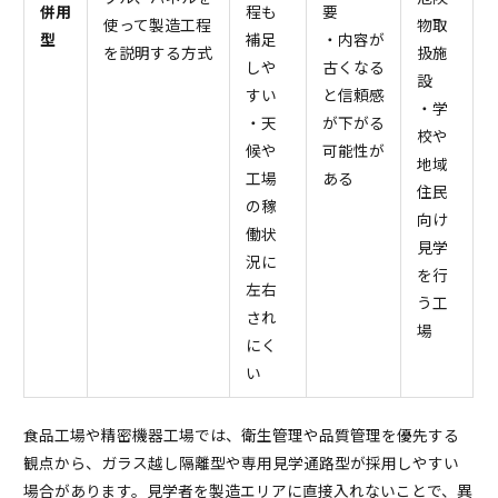
併用
程も
要
使って製造工程
物取
型
補足
・内容が
を説明する方式
扱施
しや
古くなる
設
すい
と信頼感
・学
・天
が下がる
校や
候や
可能性が
地域
工場
ある
住民
の稼
向け
働状
見学
況に
を行
左右
う工
され
場
にく
い
食品工場や精密機器工場では、衛生管理や品質管理を優先する
観点から、ガラス越し隔離型や専用見学通路型が採用しやすい
場合があります。見学者を製造エリアに直接入れないことで、異