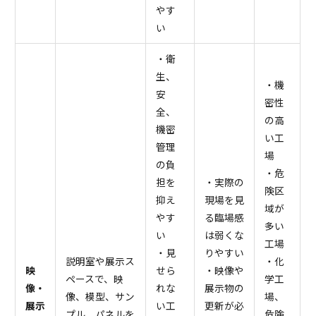
やす
い
・衛
生、
・機
安
密性
全、
の高
機密
い工
管理
場
の負
・危
担を
・実際の
険区
抑え
現場を見
域が
やす
る臨場感
多い
い
は弱くな
工場
・見
りやすい
説明室や展示ス
・化
映
せら
・映像や
ペースで、映
学工
像・
れな
展示物の
像、模型、サン
場、
展示
い工
更新が必
プル、パネルを
危険